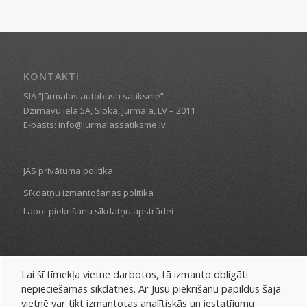
KONTAKTI
SIA “Jūrmalas autobusu satiksme”
Dzirnavu iela 5A, Sloka, Jūrmala, LV – 2011
E-pasts: info@jurmalassatiksme.lv
JAS privātuma politika
Sīkdatņu izmantošanas politika
Labot piekrišanu sīkdatņu apstrādei
Lai šī tīmekļa vietne darbotos, tā izmanto obligāti
SADAĻAS
nepieciešamās sīkdatnes. Ar Jūsu piekrišanu papildus šajā
vietnē var tikt izmantotas analītiskās un iestatījumu