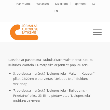
Par mums
Vakances
Medijiem
Iepirkumi
LV
EN
Saistībā ar pasākuma „Dubultu karnevāls” norisi Dubultu
Kultūras kvartālā 11. maijā tiks organizēti papildu reisi.
3. autobusa maršrutā “Lielupes iela – Valteri – Kauguri”
plkst. 23:20 no pieturvietas “Lielupes iela” (Bulduru
virzienā);
7. autobusa maršrutā “Lielupes iela – Buļļuciems –
Priedaine” plkst. 23:15 no pieturvietas “Lielupes iela”
(Bulduru virzienā).