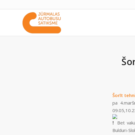
Šor
Šorīt tehni
pa 4.maršr
09.05,10.23
Bet vaka
Bulduri-Slok