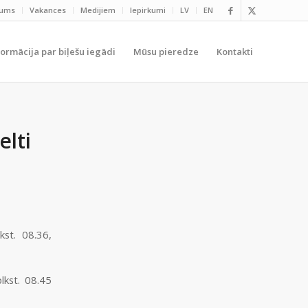
mums
Vakances
Medijiem
Iepirkumi
LV
EN
formācija par biļešu iegādi
Mūsu pieredze
Kontakti
elti
kst. 08.36,
plkst. 08.45