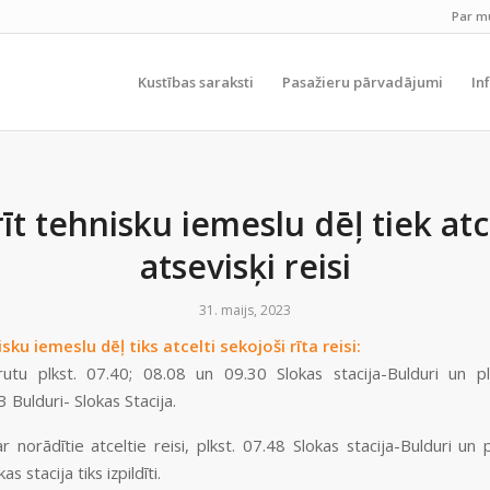
Par 
Kustības saraksti
Pasažieru pārvadājumi
In
īt tehnisku iemeslu dēļ tiek atc
atsevisķi reisi
31. maijs, 2023
sku iemeslu dēļ tiks atcelti sekojoši rīta reisi:
utu plkst. 07.40; 08.08 un 09.30 Slokas stacija-Bulduri un pl
 Bulduri- Slokas Stacija.
r norādītie atceltie reisi, plkst. 07.48 Slokas stacija-Bulduri un 
as stacija tiks izpildīti.