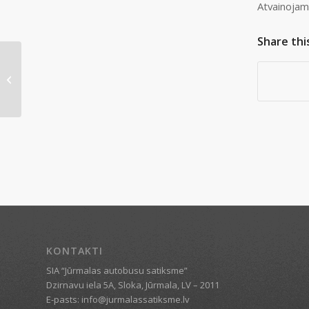
Atvainojam
Share thi
30. un 31. maijā tiks atcelti atsevišķi
reisi 4. un 5. maršrutā
KONTAKTI
SIA “Jūrmalas autobusu satiksme”
Dzirnavu iela 5A, Sloka, Jūrmala, LV – 2011
E-pasts: info@jurmalassatiksme.lv