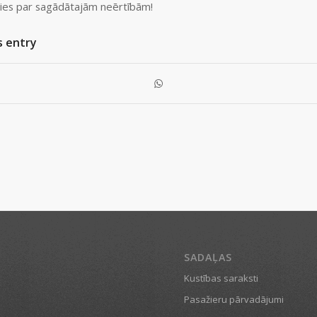
ies par sagādātajām neērtībām!
s entry
SADAĻAS
Kustības saraksti
Pasažieru pārvadājumi