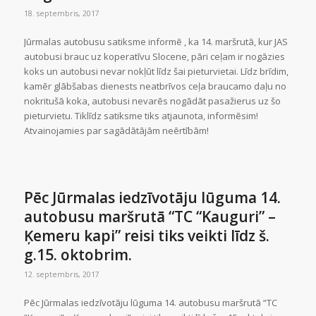
18. septembris, 2017
Jūrmalas autobusu satiksme informē , ka 14. maršrutā, kur JAS
autobusi brauc uz koperatīvu Slocene, pāri ceļam ir nogāzies
koks un autobusi nevar nokļūt līdz šai pieturvietai. Līdz brīdim,
kamēr glābšabas dienests neatbrīvos ceļa braucamo daļu no
nokritušā koka, autobusi nevarēs nogādāt pasažierus uz šo
pieturvietu. Tiklīdz satiksme tiks atjaunota, informēsim!
Atvainojamies par sagādātājām neērtībām!
Pēc Jūrmalas iedzīvotāju lūguma 14.
autobusu maršrutā “TC “Kauguri” –
Ķemeru kapi” reisi tiks veikti līdz š.
g.15. oktobrim.
12. septembris, 2017
Pēc Jūrmalas iedzīvotāju lūguma 14. autobusu maršrutā “TC