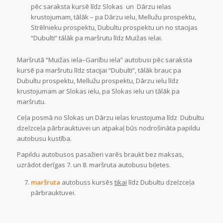
pēc saraksta kursē līdz Slokas un Dārzu ielas
krustojumam, tālāk – pa Dārzu ielu, Mellužu prospektu,
Strēlnieku prospektu, Dubultu prospektu un no stacijas
“Dubulti” tālāk pa maršrutu līdz Muižas ielai.
Maršrutā “Muižas iela–Ganību iela” autobusi pēc saraksta
kursē pa maršrutu līdz stacijai “Dubulti”, tālāk brauc pa
Dubultu prospektu, Mellužu prospektu, Dārzu ielu līdz
krustojumam ar Slokas ielu, pa Slokas ielu un tālāk pa
maršrutu.
Ceļa posmā no Slokas un Dārzu ielas krustojuma līdz Dubultu
dzelzceļa pārbrauktuvei un atpakaļ būs nodrošināta papildu
autobusu kustība.
Papildu autobusos pasažieri varēs braukt bez maksas,
uzrādot derīgas 7. un 8. maršruta autobusu biļetes.
maršruta
autobuss kursēs
tikai
līdz Dubultu dzelzceļa
pārbrauktuvei.