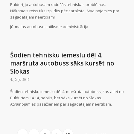
Bulduri, jo autobusam radušās tehniskas problēmas.
Nākamais reiss tiks izpildīts pēc saraksta. Atvainojamies par
sagādātajām neērtībām!
Jūrmalas autobusu satiksme administrācija
Šodien tehnisku iemeslu dēļ 4.
maršruta autobuss sāks kursēt no
Slokas
4. jūlijs, 2017
Šodien tehnisku iemeslu dēļ 4. maršruta autobuss, kas atiet no
Bulduriem 14.14, nebūs, bet sāks kursēt no Slokas.
Atvainojamies pasažieriem par sagādātajām neērtībām.