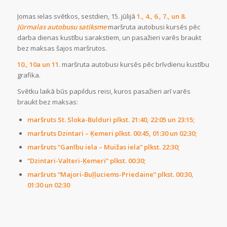
Jomas ielas svētkos, sestdien, 15. jūlijā
1., 4., 6., 7., un 8
.
Jūrmalas autobusu satiksme
maršruta autobusi kursēs pēc
darba dienas kustību sarakstiem, un pasažieri varēs braukt
bez maksas šajos maršrutos.
10., 10a un 11
. maršruta autobusi kursēs pēc brīvdienu kustību
grafika.
Svētku laikā būs papildus reisi, kuros pasažieri arī varēs
braukt bez maksas:
maršruts St. Sloka-Bulduri plkst. 21:40, 22:05 un 23:15;
maršruts Dzintari – Ķemeri plkst. 00:45, 01:30 un 02:30;
maršruts “Ganību iela – Muižas iela” plkst. 22:30;
“Dzintari-Valteri-Ķemeri” plkst. 00:30;
maršruts “Majori-Buļļuciems-Priedaine” plkst. 00:30,
01:30 un 02:30