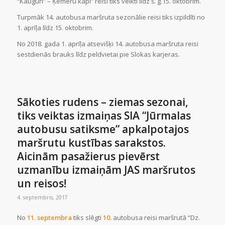
“Kauguri” – Ķemeru kapi” reisi tiks veikti līdz š. g.15. oktobrim.
Turpmāk 14. autobusa maršruta sezonālie reisi tiks izpildīti no
1. aprīļa līdz 15. oktobrim.
No 2018. gada 1. aprīļa atsevišķi 14. autobusa maršruta reisi
sestdienās brauks līdz peldvietai pie Slokas karjeras.
Sākoties rudens – ziemas sezonai,
tiks veiktas izmaiņas SIA “Jūrmalas
autobusu satiksme” apkalpotajos
maršrutu kustības sarakstos.
Aicinām pasažierus pievērst
uzmanību izmaiņām JAS maršrutos
un reisos!
4. septembris, 2017
No
11. septembra
tiks slēgti
10.
autobusa reisi maršrutā “
Dz.