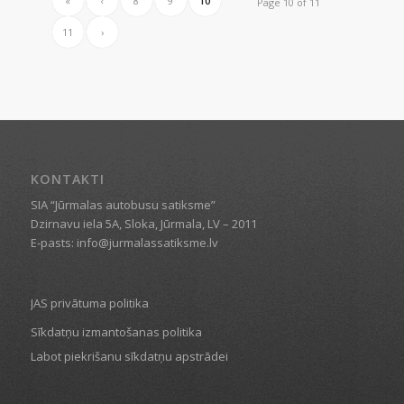
«
‹
8
9
10
Page 10 of 11
11
›
KONTAKTI
SIA “Jūrmalas autobusu satiksme”
Dzirnavu iela 5A, Sloka, Jūrmala, LV – 2011
E-pasts: info@jurmalassatiksme.lv
JAS privātuma politika
Sīkdatņu izmantošanas politika
Labot piekrišanu sīkdatņu apstrādei