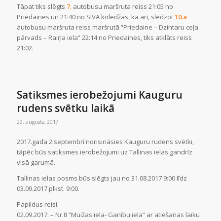
Tāpat tiks slēgts
7.
autobusu maršruta reiss 21:05 no
Priedaines un 21:40 no SIVA koledžas, kā arī, slēdzot
10.a
autobusu maršruta reiss maršrutā “Priedaine – Dzintaru ceļa
pārvads – Raiņa iela” 22:14 no Priedaines, tiks atklāts reiss
21:02.
Satiksmes ierobežojumi Kauguru
rudens svētku laikā
29. augusts, 2017
2017.gada 2.septembrī norisināsies Kauguru rudens svētki,
tāpēc būs satiksmes ierobežojumi uz Tallinas ielas gandrīz
visā garumā.
Tallinas ielas posms būs slēgts jau no 31.08.2017 9:00 līdz
03.09.2017.plkst. 9:00.
Papildus reisi:
02.09.2017. – Nr.8 “Muižas iela- Ganību iela” ar atiešanas laiku