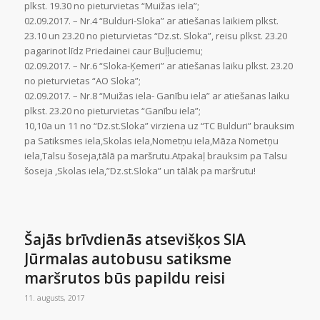
plkst. 19.30 no pieturvietas “Muižas iela”;
02.09.2017. – Nr.4 “Bulduri-Sloka” ar atiešanas laikiem plkst.
23.10 un 23.20 no pieturvietas “Dz.st. Sloka”, reisu plkst. 23.20
pagarinot līdz Priedainei caur Buļļuciemu;
02.09.2017. – Nr.6 “Sloka-Ķemeri” ar atiešanas laiku plkst. 23.20
no pieturvietas “AO Sloka”;
02.09.2017. – Nr.8 “Muižas iela- Ganību iela” ar atiešanas laiku
plkst. 23.20 no pieturvietas “Ganību iela”;
10,10a un 11 no “Dz.st.Sloka” virziena uz “TC Bulduri” brauksim
pa Satiksmes iela,Skolas iela,Nometņu iela,Māza Nometņu
iela,Talsu šoseja,tālā pa maršrutu.Atpakaļ brauksim pa Talsu
šoseja ,Skolas iela,”Dz.st.Sloka” un tālāk pa maršrutu!
Šajās brīvdienās atsevišķos SIA
Jūrmalas autobusu satiksme
maršrutos būs papildu reisi
11. augusts, 2017