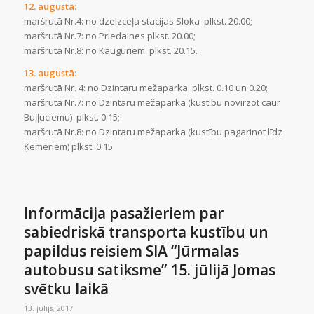
12. augustā:
maršrutā Nr.4: no dzelzceļa stacijas Sloka plkst. 20.00;
maršrutā Nr.7: no Priedaines plkst. 20.00;
maršrutā Nr.8: no Kauguriem plkst. 20.15.
13. augustā:
maršrutā Nr. 4: no Dzintaru mežaparka plkst. 0.10 un 0.20;
maršrutā Nr.7: no Dzintaru mežaparka (kustību novirzot caur
Buļļuciemu) plkst. 0.15;
maršrutā Nr.8: no Dzintaru mežaparka (kustību pagarinot līdz
Ķemeriem) plkst. 0.15
Informācija pasažieriem par
sabiedriskā transporta kustību un
papildus reisiem SIA “Jūrmalas
autobusu satiksme” 15. jūlijā Jomas
svētku laikā
13. jūlijs, 2017