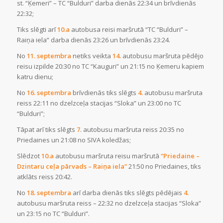
st. “Ķemeri” – TC “Bulduri
” darba dienās 22:34 un brīvdienās
22:32;
Tiks slēgti arī
10.a
autobusa reisi maršrutā
“TC “Bulduri” –
Raiņa iela”
darba dienās 23:26 un brīvdienās 23:24.
No
11. septembra
netiks veikta
14.
autobusu maršruta pēdējo
reisu izpilde 20:30 no TC “Kauguri” un 21:15 no Ķemeru kapiem
katru dienu;
No
16. septembra
brīvdienās tiks slēgts
4.
autobusu maršruta
reiss 22:11
no dzelzceļa stacijas “Sloka”
un 23:00 no
TC
“Bulduri”
;
Tāpat arī tiks slēgts
7
. autobusu maršruta reiss 20:35 no
Priedaines un 21:08 no SIVA koledžas;
Slēdzot
10.a
autobusu maršruta reisu maršrutā
“Priedaine –
Dzintaru ceļa pārvads – Raiņa iela”
21:50 no Priedaines, tiks
atklāts reiss 20:42.
No
18. septembra
arī darba dienās tiks slēgts pēdējais
4.
autobusu maršruta reiss – 22:32 no
dzelzceļa stacijas “Sloka
”
un 23:15 no
TC “Bulduri”.