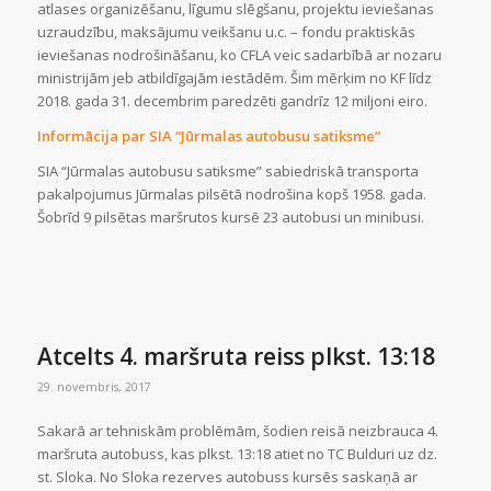
atlases organizēšanu, līgumu slēgšanu, projektu ieviešanas
uzraudzību, maksājumu veikšanu u.c. – fondu praktiskās
ieviešanas nodrošināšanu, ko CFLA veic sadarbībā ar nozaru
ministrijām jeb atbildīgajām iestādēm. Šim mērķim no KF līdz
2018. gada 31. decembrim paredzēti gandrīz 12 miljoni eiro.
Informācija par SIA “Jūrmalas autobusu satiksme”
SIA “Jūrmalas autobusu satiksme” sabiedriskā transporta
pakalpojumus Jūrmalas pilsētā nodrošina kopš 1958. gada.
Šobrīd 9 pilsētas maršrutos kursē 23 autobusi un minibusi.
Atcelts 4. maršruta reiss plkst. 13:18
29. novembris, 2017
Sakarā ar tehniskām problēmām, šodien reisā neizbrauca 4.
maršruta autobuss, kas plkst. 13:18 atiet no TC Bulduri uz dz.
st. Sloka. No Sloka rezerves autobuss kursēs saskaņā ar