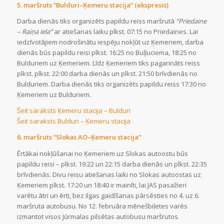
5. maršruts “Bulduri–Ķemeru stacija” (ekspresis)
Darba dienās tiks organizēts papildu reiss maršrutā
“Priedaine
– Raiņa iela”
ar atiešanas laiku plkst. 07:15 no Priedaines. Lai
iedzīvotājiem nodrošinātu iespēju nokļūt uz Ķemeriem, darba
dienās būs papildu reisi plkst. 16:25 no Buļļuciema, 18:25 no
Bulduriem uz Ķemeriem. Līdz Ķemeriem tiks pagarināts reiss
plkst. plkst. 22:00 darba dienās un plkst. 21:50 brīvdienās no
Bulduriem. Darba dienās tiks organizēts papildu reiss 17:30 no
Ķemeriem uz Bulduriem.
Šeit saraksts Ķemeru stacija – Bulduri
Šeit saraksts Bulduri – Ķemeru stacija
6. maršruts “Slokas AO–Ķemeru stacija”
Ērtākai nokļūšanai no Ķemeriem uz Slokas autoostu būs
papildu reisi – plkst. 19:22 un 22:15 darba dienās un plkst. 22:35
brīvdienās. Divu reisu atiešanas laiki no Slokas autoostas uz
Ķemeriem plkst. 17:20 un 18:40 ir mainīti, lai JAS pasažieri
varētu ātri un ērti, bez ilgas gaidīšanas pārsēsties no 4. uz 6.
maršruta autobusu. No 12. februāra mēnešbiļetes varēs
izmantot visos Jūrmalas pilsētas autobusu maršrutos.