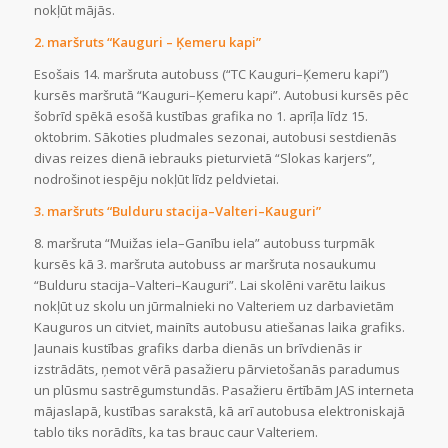
nokļūt mājās.
2. maršruts “Kauguri – Ķemeru kapi”
Esošais 14. maršruta autobuss (“TC Kauguri–Ķemeru kapi”)
kursēs maršrutā “Kauguri–Ķemeru kapi”. Autobusi kursēs pēc
šobrīd spēkā esošā kustības grafika no 1. aprīļa līdz 15.
oktobrim. Sākoties pludmales sezonai, autobusi sestdienās
divas reizes dienā iebrauks pieturvietā “Slokas karjers”,
nodrošinot iespēju nokļūt līdz peldvietai.
3. maršruts “Bulduru stacija–Valteri–Kauguri”
8. maršruta “Muižas iela–Ganību iela” autobuss turpmāk
kursēs kā 3. maršruta autobuss ar maršruta nosaukumu
“Bulduru stacija–Valteri–Kauguri”. Lai skolēni varētu laikus
nokļūt uz skolu un jūrmalnieki no Valteriem uz darbavietām
Kauguros un citviet, mainīts autobusu atiešanas laika grafiks.
Jaunais kustības grafiks darba dienās un brīvdienās ir
izstrādāts, ņemot vērā pasažieru pārvietošanās paradumus
un plūsmu sastrēgumstundās. Pasažieru ērtībām JAS interneta
mājaslapā, kustības sarakstā, kā arī autobusa elektroniskajā
tablo tiks norādīts, ka tas brauc caur Valteriem.