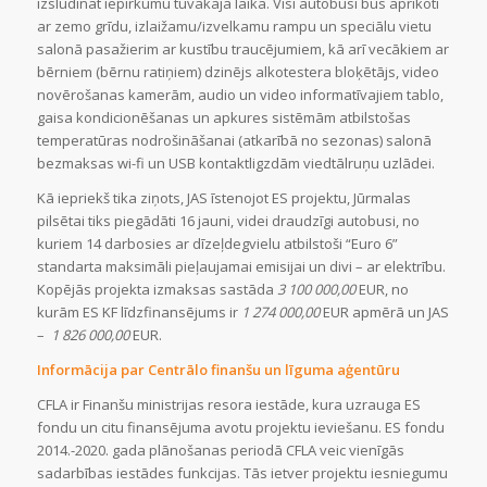
izsludināt iepirkumu tuvākajā laikā. Visi autobusi būs aprīkoti
ar zemo grīdu, izlaižamu/izvelkamu rampu un speciālu vietu
salonā pasažierim ar kustību traucējumiem, kā arī vecākiem ar
bērniem (bērnu ratiņiem) dzinējs alkotestera bloķētājs, video
novērošanas kamerām, audio un video informatīvajiem tablo,
gaisa kondicionēšanas un apkures sistēmām atbilstošas
temperatūras nodrošināšanai (atkarībā no sezonas) salonā
bezmaksas wi-fi un USB kontaktligzdām viedtālruņu uzlādei.
Kā iepriekš tika ziņots, JAS īstenojot ES projektu, Jūrmalas
pilsētai tiks piegādāti 16 jauni, videi draudzīgi autobusi, no
kuriem 14 darbosies ar dīzeļdegvielu atbilstoši “Euro 6”
standarta maksimāli pieļaujamai emisijai un divi – ar elektrību.
Kopējās projekta izmaksas sastāda
3 100 000,00
EUR, no
kurām ES KF līdzfinansējums ir
1 274 000,00
EUR apmērā un JAS
–
1 826 000,00
EUR.
Informācija par Centrālo finanšu un līguma aģentūru
CFLA ir Finanšu ministrijas resora iestāde, kura uzrauga ES
fondu un citu finansējuma avotu projektu ieviešanu. ES fondu
2014.-2020. gada plānošanas periodā CFLA veic vienīgās
sadarbības iestādes funkcijas. Tās ietver projektu iesniegumu