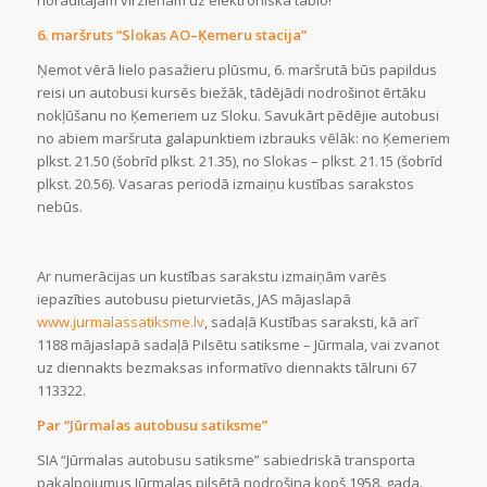
norādītajam virzienam uz elektroniskā tablo!
6. maršruts “Slokas AO–Ķemeru stacija”
Ņemot vērā lielo pasažieru plūsmu, 6. maršrutā būs papildus
reisi un autobusi kursēs biežāk, tādējādi nodrošinot ērtāku
nokļūšanu no Ķemeriem uz Sloku. Savukārt pēdējie autobusi
no abiem maršruta galapunktiem izbrauks vēlāk: no Ķemeriem
plkst. 21.50 (šobrīd plkst. 21.35), no Slokas – plkst. 21.15 (šobrīd
plkst. 20.56). Vasaras periodā izmaiņu kustības sarakstos
nebūs.
Ar numerācijas un kustības sarakstu izmaiņām varēs
iepazīties autobusu pieturvietās, JAS mājaslapā
www.jurmalassatiksme.lv
, sadaļā Kustības saraksti, kā arī
1188 mājaslapā sadaļā Pilsētu satiksme – Jūrmala, vai zvanot
uz diennakts bezmaksas informatīvo diennakts tālruni 67
113322.
Par “Jūrmalas autobusu satiksme”
SIA “Jūrmalas autobusu satiksme” sabiedriskā transporta
pakalpojumus Jūrmalas pilsētā nodrošina kopš 1958. gada.