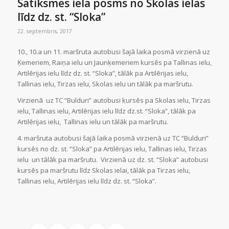
Satiksmes iela posms no Skolas ielas
līdz dz. st. “Sloka”
22. septembris, 2017
10., 10.a un 11. maršruta autobusi šajā laika posmā virzienā uz
Ķemeriem, Raiņa ielu un Jaunķemeriem kursēs pa Tallinas ielu,
Artilērijas ielu līdz dz. st. “Sloka”, tālāk pa Artilērijas ielu,
Tallinas ielu, Tirzas ielu, Skolas ielu un tālāk pa maršrutu.
Virzienā uz TC “Bulduri” autobusi kursēs pa Skolas ielu, Tirzas
ielu, Tallinas ielu, Artilērijas ielu līdz dz.st. “Sloka”, tālāk pa
Artilērijas ielu, Tallinas ielu un tālāk pa maršrutu.
4. maršruta autobusi šajā laika posmā virzienā uz TC “Bulduri”
kursēs no dz. st. “Sloka” pa Artilērijas ielu, Tallinas ielu, Tirzas
ielu un tālāk pa maršrutu. Virzienā uz dz. st. “Sloka” autobusi
kursēs pa maršrutu līdz Skolas ielai, tālāk pa Tirzas ielu,
Tallinas ielu, Artilērijas ielu līdz dz. st. “Sloka”.