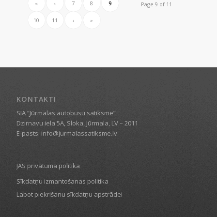
«
‹
7
8
9
Page 9 of 11
10
11
›
»
KONTAKTI
SIA “Jūrmalas autobusu satiksme”
Dzirnavu iela 5A, Sloka, Jūrmala, LV – 2011
E-pasts: info@jurmalassatiksme.lv
JAS privātuma politika
Sīkdatņu izmantošanas politika
Labot piekrišanu sīkdatņu apstrādei