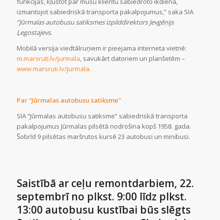
funkcijas, kļūstot par mūsu klientu sabiedroto ikdienā,
izmantojot sabiedriskā transporta pakalpojumus,” saka SIA
“Jūrmalas autobusu satiksmes izpilddirektors Jevgēņijs
Ļegostajevs
.
Mobilā versija viedtālruņiem ir pieejama interneta vietnē:
m.marsruti.lv/jurmala
, savukārt datoriem un planšetēm –
www.marsruti.lv/jurmala
.
Par “Jūrmalas autobusu satiksme”
SIA “Jūrmalas autobusu satiksme” sabiedriskā transporta
pakalpojumus Jūrmalas pilsētā nodrošina kopš 1958. gada.
Šobrīd 9 pilsētas maršrutos kursē 23 autobusi un minibusi.
Saistībā ar ceļu remontdarbiem, 22.
septembrī no plkst. 9:00 līdz plkst.
13:00 autobusu kustībai būs slēgts