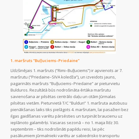
1. maršruts “Buļļuciems–Priedaine”
Līdzšinējais 1. maršruts (“Rimi–Buļļuciems”) ir apvienots ar 7.
maršrutu (“Priedaine–SIVA koledža”), un izveidots jauns,
pagarināts maršruts “Buļļuciems–Priedaine” ar pieturvietu
Bulduros. Rezultātā būs nodrošināta ērtāka maršrutu
savienošana ar pilsētas centrālo daļu un citām Jūrmalas
pilsētas vietām. Pieturvietā T/C “Bulduri” 1. maršruta autobusu
pienākšanas laiks tiks pielāgots 4. maršrutam, lai pasažieri bez
ilgas gaidīšanas varētu pārsēsties un turpināt braucienu uz
ieplānoto galamērķi. Vasaras sezonā – no 1. maija līdz 30.
septembrim – tiks nodrošināti papildu reisi, lai pēc
pasākumiem jūrmalnieki varētu ar sabiedrisko transportu