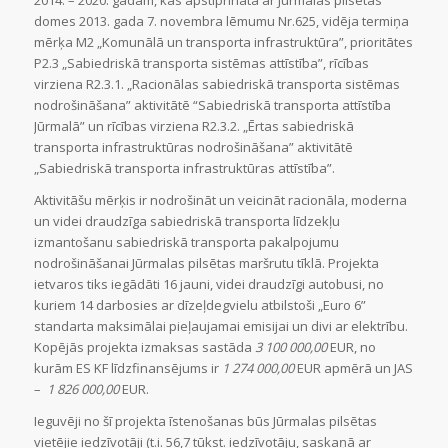
2014. – 2020. gadam, kas apstiprināta ar Jūrmalas pilsētas
domes 2013. gada 7. novembra lēmumu Nr.625, vidēja termiņa
mērķa M2 „Komunālā un transporta infrastruktūra”, prioritātes
P2.3 „Sabiedriskā transporta sistēmas attīstība”, rīcības
virziena R2.3.1. „Racionālas sabiedriskā transporta sistēmas
nodrošināšana” aktivitātē “Sabiedriskā transporta attīstība
Jūrmalā” un rīcības virziena R2.3.2. „Ērtas sabiedriskā
transporta infrastruktūras nodrošināšana” aktivitātē
„Sabiedriskā transporta infrastruktūras attīstība”.
Aktivitāšu mērķis ir nodrošināt un veicināt racionāla, moderna
un videi draudzīga sabiedriskā transporta līdzekļu
izmantošanu sabiedriskā transporta pakalpojumu
nodrošināšanai Jūrmalas pilsētas maršrutu tīklā. Projekta
ietvaros tiks iegādāti 16 jauni, videi draudzīgi autobusi, no
kuriem 14 darbosies ar dīzeļdegvielu atbilstoši „Euro 6”
standarta maksimālai pieļaujamai emisijai un divi ar elektrību.
Kopējās projekta izmaksas sastāda
3 100 000,00
EUR, no
kurām ES KF līdzfinansējums ir
1 274 000,00
EUR apmērā un JAS
–
1 826 000,00
EUR.
Ieguvēji no šī projekta īstenošanas būs Jūrmalas pilsētas
vietējie iedzīvotāji (t.i. 56,7 tūkst. iedzīvotāju, saskaņā ar