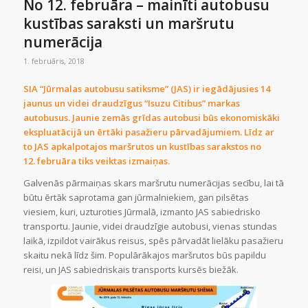
No 12. februāra – mainīti autobusu
kustības saraksti un maršrutu
numerācija
1. februāris, 2018
SIA “Jūrmalas autobusu satiksme” (JAS) ir iegādājusies 14
jaunus un videi draudzīgus “Isuzu Citibus” markas
autobusus. Jaunie zemās grīdas autobusi būs ekonomiskāki
ekspluatācijā un ērtāki pasažieru pārvadājumiem. Līdz ar
to JAS apkalpotajos maršrutos un kustības sarakstos no
12. februāra tiks veiktas izmaiņas.
Galvenās pārmaiņas skars maršrutu numerācijas secību, lai tā
būtu ērtāk saprotama gan jūrmalniekiem, gan pilsētas
viesiem, kuri, uzturoties Jūrmalā, izmanto JAS sabiedrisko
transportu. Jaunie, videi draudzīgie autobusi, vienas stundas
laikā, izpildot vairākus reisus, spēs pārvadāt lielāku pasažieru
skaitu nekā līdz šim. Populārākajos maršrutos būs papildu
reisi, un JAS sabiedriskais transports kursēs biežāk.