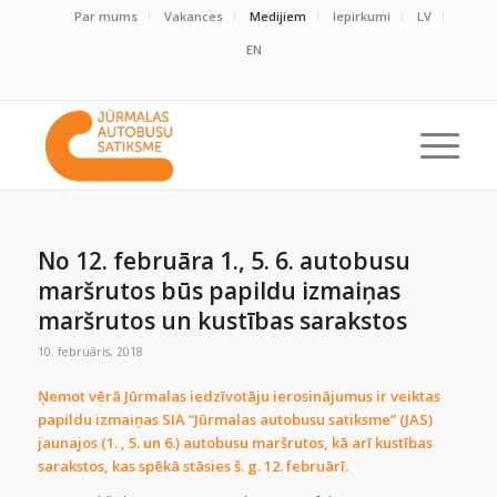
Par mums
Vakances
Medijiem
Iepirkumi
LV
EN
No 12. februāra 1., 5. 6. autobusu
maršrutos būs papildu izmaiņas
maršrutos un kustības sarakstos
10. februāris, 2018
Ņemot vērā Jūrmalas iedzīvotāju ierosinājumus ir veiktas
papildu izmaiņas SIA “Jūrmalas autobusu satiksme” (JAS)
jaunajos (1. , 5. un 6.) autobusu maršrutos, kā arī kustības
sarakstos, kas spēkā stāsies š. g. 12. februārī.