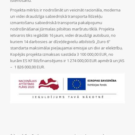
īstenošanu.
Projekta mērķis ir nodrošināt un veicināt racionāla, moderna
un videi draudzīga sabiedriskā transporta līdzekļu
izmantošanu sabiedriskā transporta pakalpojumu
nodrošināšanai Jūrmalas pilsētas maršrutu tīklā. Projekta
ietvaros tiks iegādāti 16 jauni, videi draudzīgi autobusi, no
kuriem 14 darbosies ar dīzeļdegvielu atbilstoši „Euro 6”
standarta maksimālai pieļaujamai emisijai un divi ar elektrību.
Kopējās projekta izmaksas sastāda 3 100 000,00 EUR, no
kurām ES KF līdzfinansējums ir 1 274 000,00 EUR apmērā un JAS
– 1 826 000,00 EUR.