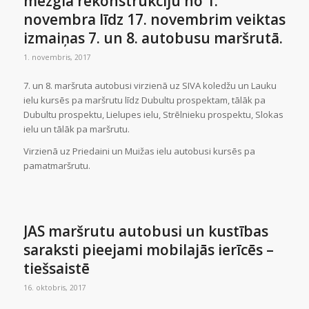
mezgla rekonstrukciju no 1.
novembra līdz 17. novembrim veiktas
izmaiņas 7. un 8. autobusu maršrutā.
1. novembris, 2017
7. un 8. maršruta autobusi virzienā uz SIVA koledžu un Lauku
ielu kursēs pa maršrutu līdz Dubultu prospektam, tālāk pa
Dubultu prospektu, Lielupes ielu, Strēlnieku prospektu, Slokas
ielu un tālāk pa maršrutu.
Virzienā uz Priedaini un Muižas ielu autobusi kursēs pa
pamatmaršrutu.
JAS maršrutu autobusi un kustības
saraksti pieejami mobilajās ierīcēs –
tiešsaistē
16. oktobris, 2017