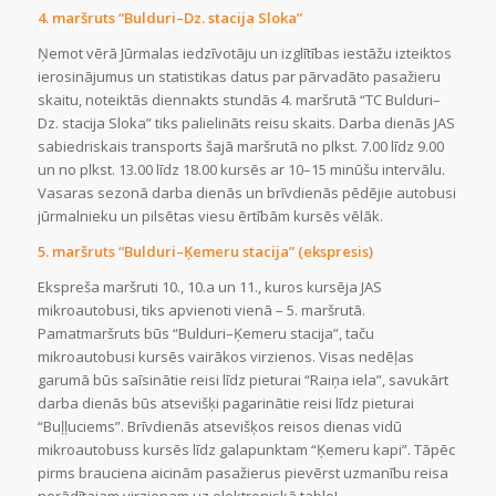
4. maršruts “Bulduri–Dz. stacija Sloka”
Ņemot vērā Jūrmalas iedzīvotāju un izglītības iestāžu izteiktos
ierosinājumus un statistikas datus par pārvadāto pasažieru
skaitu, noteiktās diennakts stundās 4. maršrutā “TC Bulduri–
Dz. stacija Sloka” tiks palielināts reisu skaits. Darba dienās JAS
sabiedriskais transports šajā maršrutā no plkst. 7.00 līdz 9.00
un no plkst. 13.00 līdz 18.00 kursēs ar 10–15 minūšu intervālu.
Vasaras sezonā darba dienās un brīvdienās pēdējie autobusi
jūrmalnieku un pilsētas viesu ērtībām kursēs vēlāk.
5. maršruts “Bulduri–Ķemeru stacija” (ekspresis)
Ekspreša maršruti 10., 10.a un 11., kuros kursēja JAS
mikroautobusi, tiks apvienoti vienā – 5. maršrutā.
Pamatmaršruts būs “Bulduri–Ķemeru stacija”, taču
mikroautobusi kursēs vairākos virzienos. Visas nedēļas
garumā būs saīsinātie reisi līdz pieturai “Raiņa iela”, savukārt
darba dienās būs atsevišķi pagarinātie reisi līdz pieturai
“Buļļuciems”. Brīvdienās atsevišķos reisos dienas vidū
mikroautobuss kursēs līdz galapunktam “Ķemeru kapi”. Tāpēc
pirms brauciena aicinām pasažierus pievērst uzmanību reisa