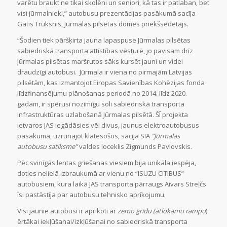
varētu braukt ne tikai skolēni un seniori, kā tas ir patlaban, bet
visi jūrmalnieki,” autobusu prezentācijas pasākumā sacīja
Gatis Truksnis, Jūrmalas pilsētas domes priekšsēdētājs.
“Šodien tiek pāršķirta jauna lapaspuse Jūrmalas pilsētas
sabiedriskā transporta attīstības vēsturē, jo pavisam drīz
Jūrmalas pilsētas maršrutos sāks kursēt jauni un videi
draudzīgi autobusi. Jūrmala ir viena no pirmajām Latvijas
pilsētām, kas izmantojot Eiropas Savienības Kohēzijas fonda
līdzfinansējumu plānošanas periodā no 2014. līdz 2020.
gadam, ir spērusi nozīmīgu soli sabiedriskā transporta
infrastruktūras uzlabošanā Jūrmalas pilsētā. ŠĪ projekta
ietvaros JAS iegādāsies vēl divus, jaunus elektroautobusus
pasākumā, uzrunājot klātesošos, sacīja SIA
“Jūrmalas
autobusu satiksme”
valdes loceklis Zigmunds Pavlovskis.
Pēc svinīgās lentas griešanas viesiem bija unikāla iespēja,
doties nelielā izbraukumā ar vienu no “ISUZU CITIBUS”
autobusiem, kura laikā JAS transporta pārraugs Aivars Streļčs
īsi pastāstīja par autobusu tehnisko aprīkojumu.
Visi jaunie autobusi ir aprīkoti ar
zemo grīdu
(atlokāmu rampu
)
ērtākai iekļūšanai/izkļūšanai no sabiedriskā transporta