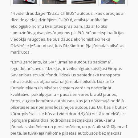
14 videi draudzīgie “ISUZU CITIBUS” autobusi, kas darbojas ar
dīzeļdegvielas dzinējiem EURO 6, atbilst jaunākajām
ekoloģisko normu kvalitātes prasībām, līdz ar to tiks
samazināts gaisa piesārņojums pilsētā. Arī no ekspluatācijas
viedokļa raugoties, tie būs daudz ekonomiskāki nekā
līdzšinējie JAS autobusi, kas līdz šim kursēja Jūrmalas pilsētas
maršrutos.
“Esmu gandarīts, ka SIA “Jūrmalas autobusu satiksme”,
ieguldot arī savus līdzekļus, ir veiksmīgi piesaistījusi Eiropas
Savienības struktūrfondu līdzekļus sabiedriskā transporta
infrastruktūras atjaunošanai Jūrmalas pilsētā. Līdz ar to
jūrmalniekiem un pilsētas viesiem varēsim nodrošināt
kvalitatīvu pakalpojumu – pasažieri varēs braukt jaunos,
ērtos, augsta komforta autobusos, kas jau nākamajā nedēļā
pilsētas ielās nomainīs līdzšinējos autobusus. Un, kas ir būtiski
kūrortpilsētai – tie būs arī videi draudzīgāki nekā iepriekšējie.
Joprojām pašvaldība nodrošinās bezmaksas braukšanu
Jūrmalas skolēniem un pensionāriem, un pašlaik strādājam arī
pie tā, lai tuvākajā nākotnē pilsētas autobusos bez maksas