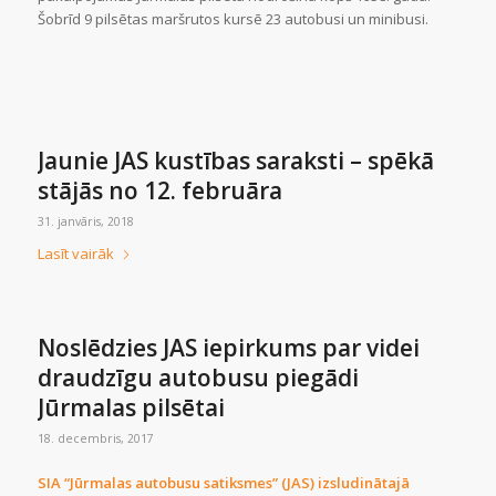
Šobrīd 9 pilsētas maršrutos kursē 23 autobusi un minibusi.
Jaunie JAS kustības saraksti – spēkā
stājās no 12. februāra
31. janvāris, 2018
Lasīt vairāk
Noslēdzies JAS iepirkums par videi
draudzīgu autobusu piegādi
Jūrmalas pilsētai
18. decembris, 2017
SIA “Jūrmalas autobusu satiksmes” (JAS) izsludinātajā