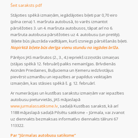
Šeit saraksts pdf
Stājoties spēkā izmaiņām, iegādājoties biļeti par 0,70 eiro
(pilna cena) 1. maršruta autobusā, to varēs izmantot
pārsēžoties 3. un 4. maršruta autobusos, tāpat arī no 6.
maršruta autobusa pārsēžoties uz 4. autobusu (un pretēji).
Biļete būs jāuzrāda vadītājam, kurš izsniegs pārsēšanās biļeti.
Nopirktā biļete būs derīga vienu stundu no iegādes brīža.
Pārējos JAS maršrutos (2., 3., 4.) iepriekš izziņotās izmaiņas
(stājas spēkā 12. februārī) paliks nemainīgas. Brīvdienās
Aicinām Priedaines, Buļļuciema un Ķemeru iedzīvotājus
pievērst uzmanību un iepazīties ar papildus veiktajām
izmaiņām, kas stāsies spēkā š. g. 12. februārī.
Ar numerācijas un kustības sarakstu izmaiņām var iepazīties
autobusu pieturvietās, JAS mājaslapā
www.jurmalassatiksme.lv
, sadaļā Kustības saraksti, kā arī
1188 mājaslapā sadaļā Pilsētu satiksme – Jūrmala, vai zvanot
uz diennakts bezmaksas informatīvo diennakts tālruni 67
113322.
Par “Jūrmalas autobusu satiksme”