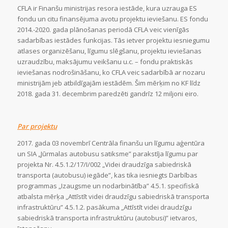
CFLA ir Finanšu ministrijas resora iestāde, kura uzrauga ES
fondu un citu finansējuma avotu projektu ieviešanu. ES fondu
2014.-2020. gada plānošanas periodā CFLA veic vienīgās
sadarbības iestādes funkcijas. Tās ietver projektu iesniegumu
atlases organizēšanu, līgumu slēgšanu, projektu ieviešanas
uzraudzību, maksājumu veikšanu u.c. – fondu praktiskās
ieviešanas nodrošināšanu, ko CFLA veic sadarbībā ar nozaru
ministrijām jeb atbildīgajām iestādēm. Šim mērķim no KF līdz
2018. gada 31. decembrim paredzēti gandrīz 12 miljoni eiro.
Par projektu
2017. gada 03 novembrī Centrāla finanšu un līgumu aģentūra
un SIA „Jūrmalas autobusu satiksme” parakstīja līgumu par
projekta Nr. 4.5.1.2/17/I/002 „Videi draudzīga sabiedriskā
transporta (autobusu) iegāde”, kas tika iesniegts Darbības
programmas „Izaugsme un nodarbinātība” 4.5.1. specifiskā
atbalsta mērķa „Attīstīt videi draudzīgu sabiedriskā transporta
infrastruktūru” 4.5.1.2. pasākuma „Attīstīt videi draudzīgu
sabiedriskā transporta infrastruktūru (autobusi)” ietvaros,