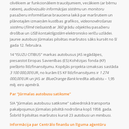
cilvēkiem ar funkcionāliem traucējumiem, vecākiem (ar bērnu
ratiem),
audiovizuālo informācijas sistēmu
un
monitoru
pasažieru informēšanai brauciena laikā par maršrutiem un
plānotajām izmaiņām kustības grafikos,
videonovērošanas
sistēmu
(
filmē tiešsaistē
) ar
360
grādu
objektīvu
pasažieru
drošībai un
USB kontaktligzdām
elektronisko ierīču uzlādei.
Jaunie autobusi Jūrmalas pilsētas maršrutos sāks kursēt no šī
gada 12. februāra.
14 “ISUZU CITIBUS” markas autobusus JAS iegādājies,
piesaistot Eiropas Savienības (ES) Kohēzijas fonda (KF)
piešķirto līdzfinansējumu. Kopējās projekta izmaksas sastāda
3 100 000,00
EUR, no kurām ES KF līdzfinansējums ir
1 274
000,00
EUR un JAS ar
BlueOrange Bank
kredīta atbalstu – 1,95
milj. eiro apmērā.
Par “Jūrmalas autobusu satiksme”
SIA “Jūrmalas autobusu satiksme” sabiedriskā transporta
pakalpojumus Jūrmalas pilsētā nodrošina kopš 1958. gada.
Šobrīd 9 pilsētas maršrutos kursē 23 autobusi un minibusi.
Informācija par Centrālo finanšu un līguma aģentūru