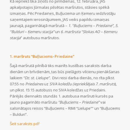
Kā iepriekš tika ziņots no pirmdienas, 12. februāra, JAS
apkalpotajos Jūrmalas pilsētas maršrutos, stāsies spēkā
izmaiņas. Pēc Priedaines, Buļļuciema un Ķemeru iedzīvotāju
saņemtajiem ierosinājumiem, JAS veiks papildu izmaiņas
jaunajā, pagarinātajā maršrutā –
1. “Buļļuciems – Priedaine”
,
5.
“Bulduri – Ķemeru stacija”
un
6. maršruta “Slokas AO – Ķemeru
stacija
” autobusu maršrutos.
1. maršruts “Buļļuciems–Priedaine”
Šajā maršrutā pilnībā tiks mainīts kustības saraksts darba
dienām un brīvdienām, tas būs pielāgots vilcienu pienākšanas
laikiem
“Dz. st. Lielupe”.
Divi reisi darba dienās, no rīta plkst.
07:55 no
Priedaines
uz
SIVA koledžu (iepriekšējais 7. maršruts
),
un plkst. 15:15 autobuss no SIVA koledžas uz Priedaini.
Pārējās diennakts stundās 1. autobusa maršruti kursēs pa
jauno pagarināto maršrutu
“Buļļuciems – Priedaine”
vai
saīsinātajos reisos “Buļļuciems – RIMI “Lielupe”” un “Buļļuciems
– Bulduri”.
Šeit saraksts pdf