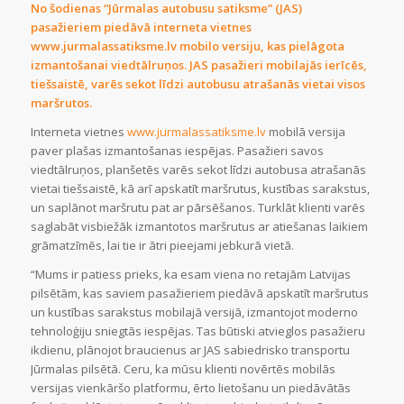
No šodienas “Jūrmalas autobusu satiksme” (JAS)
pasažieriem piedāvā interneta vietnes
www.jurmalassatiksme.lv
mobilo versiju, kas pielāgota
izmantošanai viedtālruņos. JAS pasažieri mobilajās ierīcēs,
tiešsaistē, varēs sekot līdzi autobusu atrašanās vietai visos
maršrutos.
Interneta vietnes
www.jurmalassatiksme.lv
mobilā versija
paver plašas izmantošanas iespējas. Pasažieri savos
viedtālruņos, planšetēs varēs sekot līdzi autobusa atrašanās
vietai tiešsaistē, kā arī apskatīt maršrutus, kustības sarakstus,
un saplānot maršrutu pat ar pārsēšanos. Turklāt klienti varēs
saglabāt visbiežāk izmantotos maršrutus ar atiešanas laikiem
grāmatzīmēs, lai tie ir ātri pieejami jebkurā vietā.
“Mums ir patiess prieks, ka esam viena no retajām Latvijas
pilsētām, kas saviem pasažieriem piedāvā apskatīt maršrutus
un kustības sarakstus mobilajā versijā, izmantojot moderno
tehnoloģiju sniegtās iespējas. Tas būtiski atvieglos pasažieru
ikdienu, plānojot braucienus ar JAS sabiedrisko transportu
Jūrmalas pilsētā. Ceru, ka mūsu klienti novērtēs mobilās
versijas vienkāršo platformu, ērto lietošanu un piedāvātās