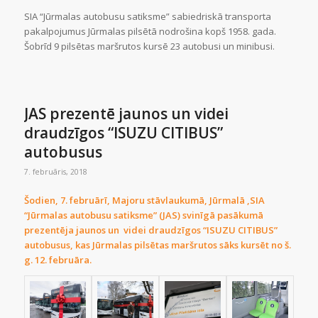
SIA “Jūrmalas autobusu satiksme” sabiedriskā transporta
pakalpojumus Jūrmalas pilsētā nodrošina kopš 1958. gada.
Šobrīd 9 pilsētas maršrutos kursē 23 autobusi un minibusi.
JAS prezentē jaunos un videi
draudzīgos “ISUZU CITIBUS”
autobusus
7. februāris, 2018
Šodien, 7. februārī, Majoru stāvlaukumā, Jūrmalā ,SIA
“Jūrmalas autobusu satiksme” (JAS) svinīgā pasākumā
prezentēja jaunos un videi draudzīgos “ISUZU CITIBUS”
autobusus, kas Jūrmalas pilsētas maršrutos sāks kursēt no š.
g. 12. februāra.