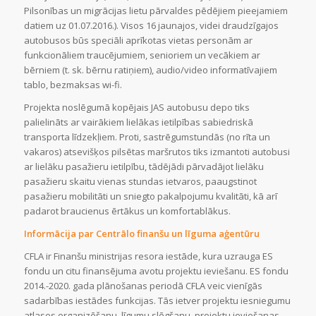
Pilsonības un migrācijas lietu pārvaldes pēdējiem pieejamiem
datiem uz 01.07.2016.). Visos 16 jaunajos, videi draudzīgajos
autobusos būs speciāli aprīkotas vietas personām ar
funkcionāliem traucējumiem, senioriem un vecākiem ar
bērniem (t. sk. bērnu ratiņiem), audio/video informatīvajiem
tablo, bezmaksas wi-fi.
Projekta noslēgumā kopējais JAS autobusu depo tiks
palielināts ar vairākiem lielākas ietilpības sabiedriskā
transporta līdzekļiem. Proti, sastrēgumstundās (no rīta un
vakaros) atsevišķos pilsētas maršrutos tiks izmantoti autobusi
ar lielāku pasažieru ietilpību, tādējādi pārvadājot lielāku
pasažieru skaitu vienas stundas ietvaros, paaugstinot
pasažieru mobilitāti un sniegto pakalpojumu kvalitāti, kā arī
padarot braucienus ērtākus un komfortablākus.
Informācija par Centrālo finanšu un līguma aģentūru
CFLA ir Finanšu ministrijas resora iestāde, kura uzrauga ES
fondu un citu finansējuma avotu projektu ieviešanu. ES fondu
2014.-2020. gada plānošanas periodā CFLA veic vienīgās
sadarbības iestādes funkcijas. Tās ietver projektu iesniegumu
atlases organizēšanu, līgumu slēgšanu, projektu ieviešanas